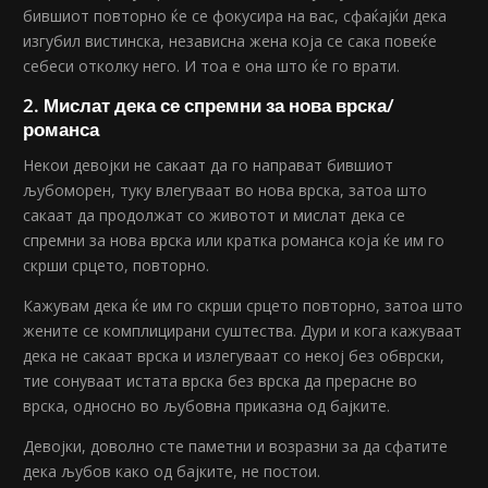
бившиот повторно ќе се фокусира на вас, сфаќајќи дека
изгубил вистинска, независна жена која се сака повеќе
себеси отколку него. И тоа е она што ќе го врати.
2. Мислат дека се спремни за нова врска/
романса
Некои девојки не сакаат да го направат бившиот
љубоморен, туку влегуваат во нова врска, затоа што
сакаат да продолжат со животот и мислат дека се
спремни за нова врска или кратка романса која ќе им го
скрши срцето, повторно.
Кажувам дека ќе им го скрши срцето повторно, затоа што
жените се комплицирани суштества. Дури и кога кажуваат
дека не сакаат врска и излегуваат со некој без обврски,
тие сонуваат истата врска без врска да прерасне во
врска, односно во љубовна приказна од бајките.
Девојки, доволно сте паметни и возразни за да сфатите
дека љубов како од бајките, не постои.