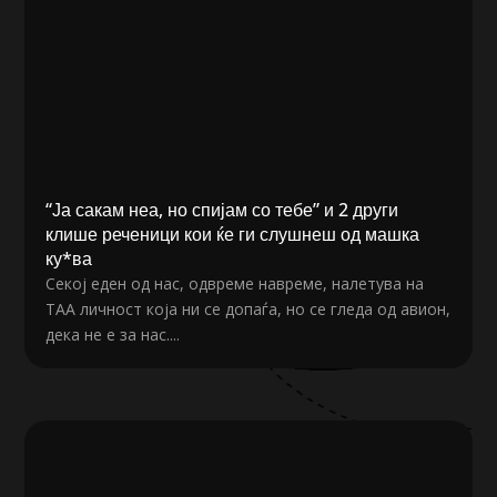
“Ја сакам неа, но спијам со тебе” и 2 други
клише реченици кои ќе ги слушнеш од машка
ку*ва
Секој еден од нас, одвреме навреме, налетува на
ТАА личност која ни се допаѓа, но се гледа од авион,
дека не е за нас....