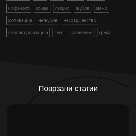
искреност
клише
лекции
љубов
мажи
мотивација
нељубов
несовршенство
самоактуелизација
секс
созревање
среќа
Поврзани статии