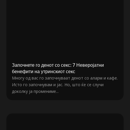
Започнете го денот со секс: 7 Неверојатни
бенефити на утринскиот секс
Многу од вас го започнуваат денот со аларм и кафе.
Исто го започнувам и јас. Но, што ќе се случи
доколку ја промениме...