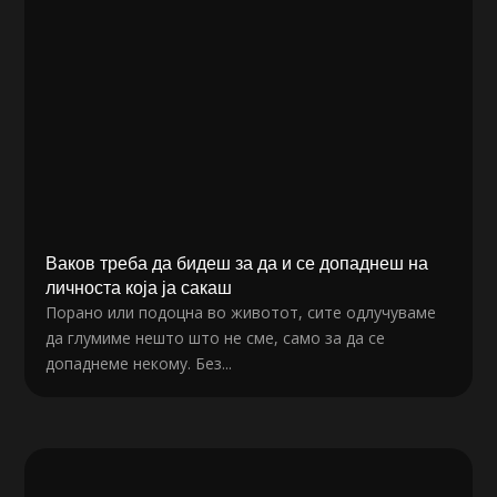
Ваков треба да бидеш за да и се допаднеш на
личноста која ја сакаш
Порано или подоцна во животот, сите одлучуваме
да глумиме нешто што не сме, само за да се
допаднеме некому. Без...