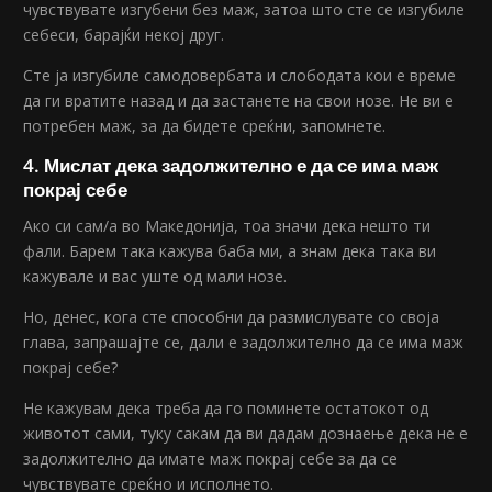
чувствувате изгубени без маж, затоа што сте се изгубиле
себеси, барајќи некој друг.
Сте ја изгубиле самодовербата и слободата кои е време
да ги вратите назад и да застанете на свои нозе. Не ви е
потребен маж, за да бидете среќни, запомнете.
4. Мислат дека задолжително е да се има маж
покрај себе
Ако си сам/а во Македонија, тоа значи дека нешто ти
фали. Барем така кажува баба ми, а знам дека така ви
кажувале и вас уште од мали нозе.
Но, денес, кога сте способни да размислувате со своја
глава, запрашајте се, дали е задолжително да се има маж
покрај себе?
Не кажувам дека треба да го поминете остатокот од
животот сами, туку сакам да ви дадам дознаење дека не е
задолжително да имате маж покрај себе за да се
чувствувате среќно и исполнето.