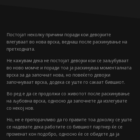
Постојат неколку причини поради кои девојките
влегуваат во нова врска, веднаш после раскинување на
претходната.
Не кажувам дека не постојат девојки кои се заљубуваат
во ново момче и поради тоа ја раскинуваа моменталната
врска за да започнат нова, но повеќето девојки
започнуваат врска, додека се уште го сакаат бившиот.
Во ред е да се продолжи со животот после раскинување
на љубовна врска, односно да започнете да излегувате
со некој нов.
Но, не е препорачливо да го правите тоа доколку се уште
се надевате дека работите со бившиот партнер ќе се
променат кон подобро, односно ќе се обидете да ја