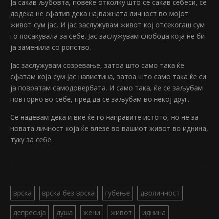
Ја сакав љубовта, повеќе отколку што се сакав себеси, се
додека не сфатив дека најважната личност во мојот
живот сум јас. И јас заслужувам живот кој отсекогаш сум
го посакувала за себе. Јас заслужувам слобода која не би
ја заменила со ропство.
Јас заслужувам созревање, затоа што само така ќе
сфатам која сум јас навистина, затоа што само така ќе си
ја повратам самодовербата. И само така, ќе се заљубам
повторно во себе, пред да се заљубам во некој друг.
Се надевам дека и вие ќе го направите истото, но не за
новата личност која ќе влезе во вашиот живот во иднина,
туку за себе.
врска
врска без врска
губење
дволичност
депресија
душа
жени
живот
иднина