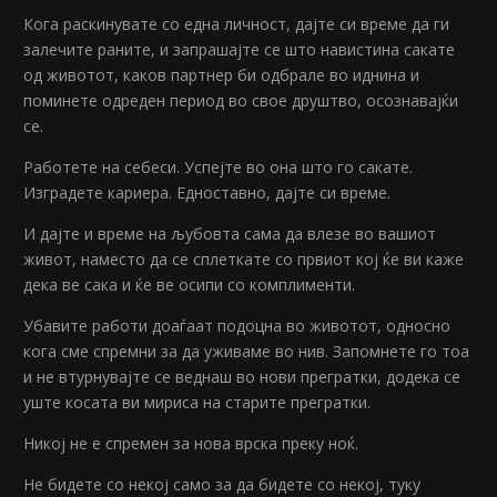
Кога раскинувате со една личност, дајте си време да ги
залечите раните, и запрашајте се што навистина сакате
од животот, каков партнер би одбрале во иднина и
поминете одреден период во свое друштво, осознавајќи
се.
Работете на себеси. Успејте во она што го сакате.
Изградете кариера. Едноставно, дајте си време.
И дајте и време на љубовта сама да влезе во вашиот
живот, наместо да се сплеткате со првиот кој ќе ви каже
дека ве сака и ќе ве осипи со комплименти.
Убавите работи доаѓаат подоцна во животот, односно
кога сме спремни за да уживаме во нив. Запомнете го тоа
и не втурнувајте се веднаш во нови прегратки, додека се
уште косата ви мириса на старите прегратки.
Никој не е спремен за нова врска преку ноќ.
Не бидете со некој само за да бидете со некој, туку