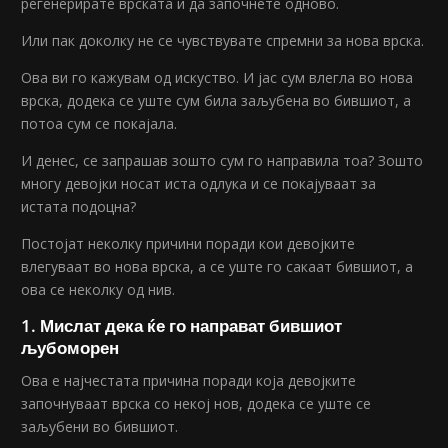
регенерирате врската и да започнете одново.
Или пак доколку не се чувствувате спремни за нова врска.
Ова ви го кажувам од искуство. И јас сум влегла во нова
врска, додека се уште сум била заљубена во бившиот, а
потоа сум се покајала.
И денес, се запрашав зошто сум го направила тоа? Зошто
многу девојки носат иста одлука и се покајуваат за
истата подоцна?
Постојат неколку причини поради кои девојките
влегуваат во нова врска, а се уште го сакаат бившиот, а
ова се неколку од нив.
1. Мислат дека ќе го направат бившиот
љубоморен
Ова е најчестата причина поради која девојките
започнуваат врска со некој нов, додека се уште се
заљубени во бившиот.