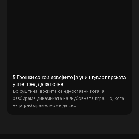
5 Грешки со кои девојките ја уништуваат врската
уште пред да започне
Во суштина, врските се едноставни кога ја
разбираме динамиката на љубовната игра. Но, кога
не ја разбираме, може да се...