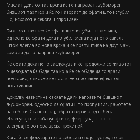
Мислат дека со таа врска ќе го направат љубоморен
бившиот партнер и ќе го натераат да сфати што изгубил.
Но, исходот е секогаш спротивен.
Бившиот партнер ќе сфати што изгубил навистина,
односно ќе сфати дека изгубил жена која не го сакала
штом влегла во нова врска и се препуштила на друг маж,
само за да го направи љубоморен.
Ќе сфати дека не го заслужува и ќе продолжи со животот.
А девојката ќе биде таа која ќе се обиде да го врати
повторно, односно ќе постигне спротивен ефект од
посакуваниот.
Доколку навистина сакаате да ги направите бившиот
љубоморен, односно да сфати што пропуштил, работете
на себеси. Станете најдобрата верзија од себеси.
Излегувајте и забавувајте се, флертувајте, но не
влегувајте во нова врска преку ноќ.
Кога ќе се фокусирате на себеси и својот успех, тогаш