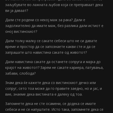
заљубувате во лажната љубов која се преправаат дека
ви ја даваат?
Дали сте родени со некој маж за рака? Дали е
задолжително да имате маж, без разлика дали истиот е
оној вистинскиот?
Дали толку малку се сакате себеси што не си давате
време и простор да се запознаете какви сте и да се
запрашате што навистина сакате од животот?
Дали навистина сакате да останете сопруга и мајка до
крајот на животот? Зарем не сакате кариера, патувања,
забави, слобода?
Знам дека ќе кажете дека со вистинскиот дечко или
сопруг, сето тоа може да го правите заедно, но и јас, и
вие, знаеме дека вистината е далеку од тоа.
Запомнете дека не сте осамени, се додека се имате
себеси и не се напуштите. Исто така, запомнете дека се