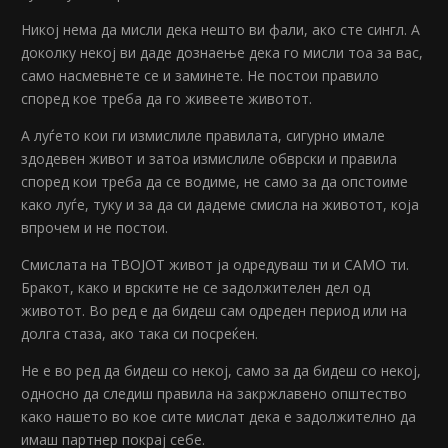
Никој нема да мисли дека нешто ви фали, ако сте сингл. А
доколку некој ви даде дознаење дека го мисли тоа за вас,
само насмевнете се и заминете. Не постои правило
според кое треба да го живеете животот.
А луѓето кои ги измислиле правилата, сигурно имале
здодевен живот и затоа измислиле обврски и правила
според кои треба да се водиме, не само за да опстоиме
како луѓе, туку и за да си дадеме смисла на животот, која
впрочем и не постои.
Смислата на ТВОЈОТ живот ја одредуваш ти и САМО ти.
Бракот, како и врските не се задолжителен дел од
животот. Во ред е да бидеш сам одреден период или на
долга стаза, ако така си посреќен.
Не е во ред да бидеш со некој, само за да бидеш со некој,
односно да следиш правила на закржлавено општество
како нашето во кое сите мислат дека е задолжително да
имаш партнер покрај себе.