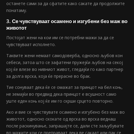
останете сами за да сфатите како сакате да продолжите
понатаму.
3. Се чувствуваат осамено и изгубени без маж во
животот
Постојат жени на кои им се потребни мажи за да се
чувствуваат исполнето.
Таквите жени немаат самодоверба, односно љубов кон
себеси, затоа што се зафатени пружејќи љубов на секој
кој ќе влезе во нивниот живот, гледајќи го како партнер
за долга врска, која ќе прерасне во брак.
Тие сонуваат дека ќе се омажат за принцот на бел коњ,
не земајќи во предвид дека принцот е всушност само
уште еден коњ кој ќе им го скрши срцето повторно.
Ако и вие се чувствувате осамено и изгубено без маж во
животот, односно скокате од врска во врска веднаш
после раскинување, запрашајте се, дали сте заљубувате
во мажите кои се преправаат дека ве сакаат или пак се