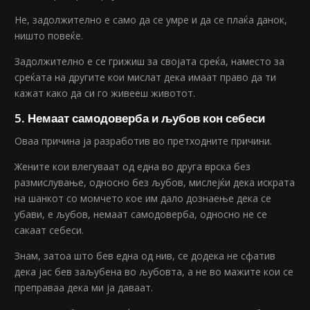
Не, задолжително е само да се умре и да се плаќа данок,
ништо повеќе.
Задолжително е се грижиш за својата среќа, наместо за
среќата на другите кои мислат дека имаат право да ти
кажат како да си го живееш животот.
5. Немаат самодоверба и љубов кон себеси
Оваа причина ја разработив во претходните причини.
Жените кои влегуваат од една во друга врска без
размислување, односно без љубов, мислејќи дека искрата
на шанкот со момчето кое им дало дознаење дека се
убави, е љубов, немаат самодоверба, односно не се
сакаат себеси.
Знам, затоа што бев една од нив, се додека не сфатив
дека јас бев заљубена во љубовта, а не во мажите кои се
преправаа дека ми ја даваат.