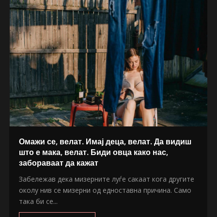
Омажи се, велат. Имај деца, велат. Да видиш
што е мака, велат. Биди овца како нас,
забораваат да кажат
Забележав дека мизерните луѓе сакаат кога другите
околу нив се мизерни од едноставна причина. Само
така би се...