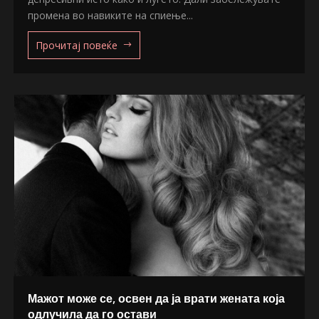
промена во навиките на спиење...
Прочитај повеќе
Мажот може се, освен да ја врати жената која
одлучила да го остави