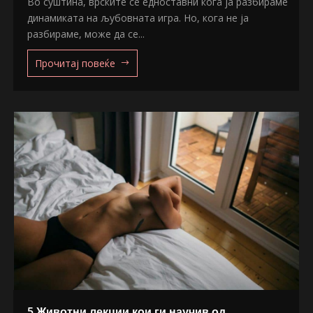
Во суштина, врските се едноставни кога ја разбираме
динамиката на љубовната игра. Но, кога не ја
разбираме, може да се...
Прочитај повеќе
5 Животни лекции кои ги научив од