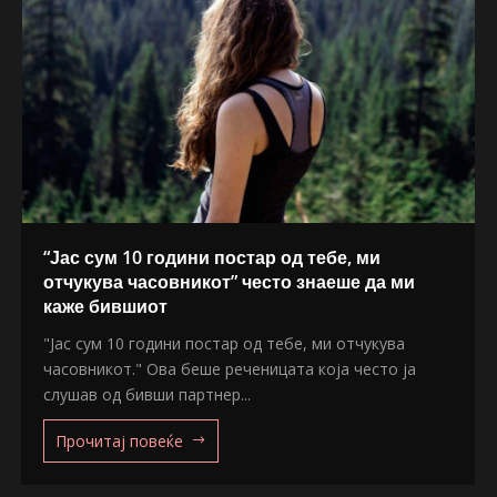
“Јас сум 10 години постар од тебе, ми
отчукува часовникот” често знаеше да ми
каже бившиот
"Јас сум 10 години постар од тебе, ми отчукува
часовникот." Ова беше реченицата која често ја
слушав од бивши партнер...
Прочитај повеќе