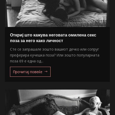
Откриј што кажува неговата омилена секс
поза за него како личност
Сте се запрашале зошто вашиот дечко или сопруг
преферира кучешка поза? Или зошто популарната
поза 69 е една од...
Прочитај повеќе