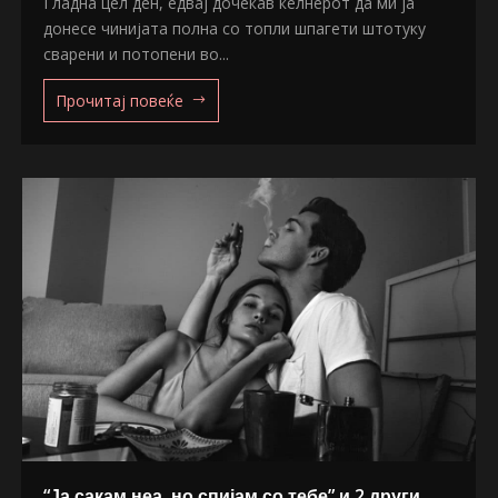
Гладна цел ден, едвај дочекав келнерот да ми ја
донесе чинијата полна со топли шпагети штотуку
сварени и потопени во...
Прочитај повеќе
“Ја сакам неа, но спијам со тебе” и 2 други