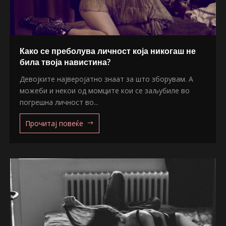
Како се преболува личност која никогаш не
била твоја навистина?
Девојките најверојатно знаат за што зборувам. А
можеби и некои од момците кои се заљубиле во
погрешна личност во...
Прочитај повеќе