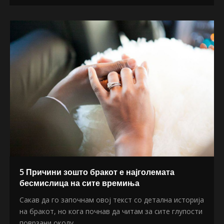
5 Причини зошто бракот е најголемата
бесмислица на сите времиња
Сакав да го започнам овој текст со детална историја
на бракот, но кога почнав да читам за сите глупости
поврзани околу...