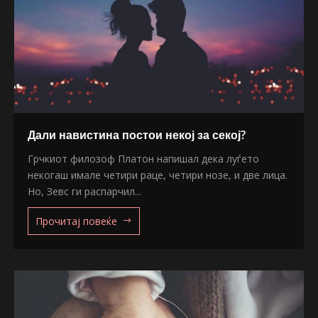
Дали навистина постои некој за секој?
Грчкиот филозоф Платон напишал дека луѓето
некогаш имале четири раце, четири нозе, и две лица.
Но, Зевс ги распарчил...
Прочитај повеќе