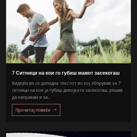
7 Ситници на кои го губиш мажот засекогаш
Бидејќи ви се допадна текстот во кој зборував за 7
ситници на кои ја губиш девојката засекогаш, решив
да направам и за...
Прочитај повеќе