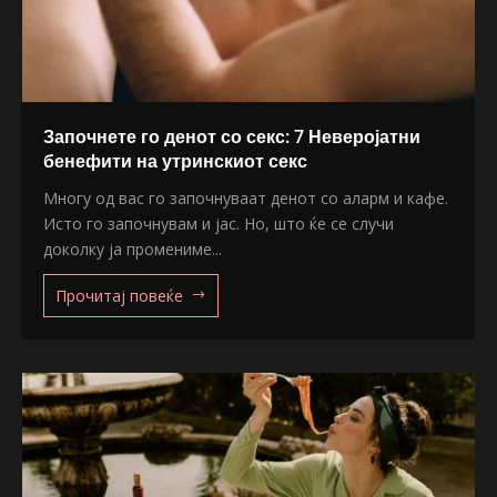
Започнете го денот со секс: 7 Неверојатни
бенефити на утринскиот секс
Многу од вас го започнуваат денот со аларм и кафе.
Исто го започнувам и јас. Но, што ќе се случи
доколку ја промениме...
Прочитај повеќе