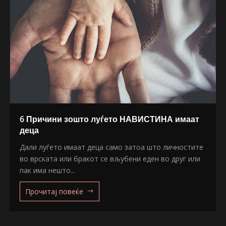
6 Причини зошто луѓето НАВИСТИНА имаат
деца
Дали луѓето имаат деца само затоа што личностите
во врската или бракот се вљубени еден во друг или
пак има нешто...
Прочитај повеќе