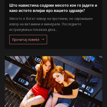
Што навистина содржи месото кое го јадете и
како истото влијае врз вашето здравје?
Месото е богат извор на протеини, но сиромашен
извор на витамини и минерали. Последните
истражувања покажаа дека...
Прочитај повеќе