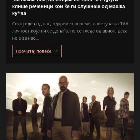
клише реченици кои ќе ги слушнеш од машка
ку*ва
Секој еден од нас, одвреме навреме, налетува на ТАА
личност која ни се допаѓа, но се гледа од авион, дека
не е за нас....
Прочитај повеќе