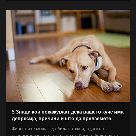
5 Знаци кои покажуваат дека вашето куче има
депресија, причини и што да превземете
Животните можат да бидат тажни, односно
депресивни исто како и луѓето. Дали забележувате