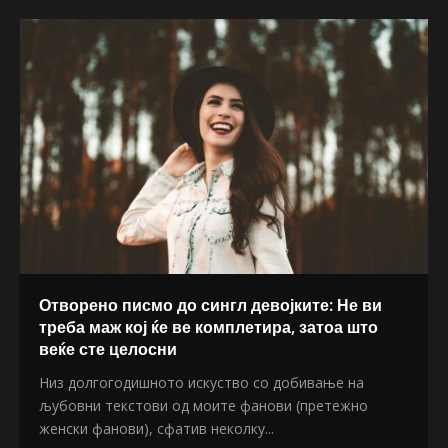
Отворено писмо до сингл девојките: Не ви
треба маж кој ќе ве комплетира, затоа што
веќе сте целосни
Низ долгогодишното искуство со добивање на
љубовни текстови од моите фанови (претежно
женски фанови), сфатив неколку...