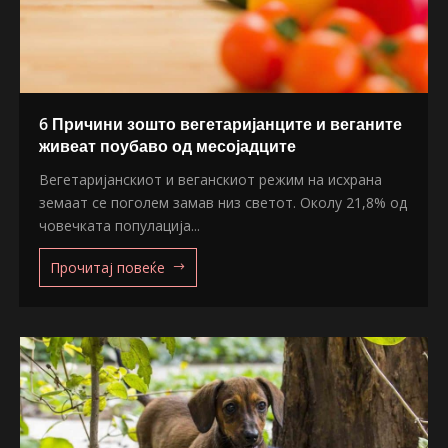
6 Причини зошто вегетаријанците и веганите
живеат поубаво од месојадците
Вегетаријанскиот и веганскиот режим на исхрана
земаат се поголем замав низ светот. Околу 21,8% од
човечката популација...
Прочитај повеќе