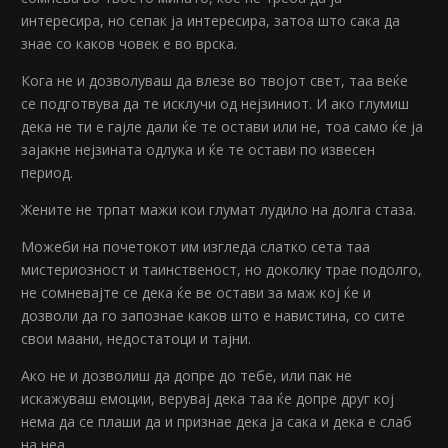
интересира, но сепак ја интересира, затоа што сака да
знае со каков човек е во врска.
Кога не и дозволуваш да влезе во твојот свет, таа веќе
се подготвува да те исклучи од нејзиниот. И ако глумиш
дека не ти е гајле дали ќе те остави или не, тоа само ќе ја
зајакне нејзината одлука и ќе те остави по извесен
период.
Жените не трпат мажи кои глумат лудило на долга стаза.
Можеби на почетокот им изгледа слатко сета таа
мистериозност и таинственост, но доколку трае подолго,
не сомневајте се дека ќе ве остави за маж кој ќе и
дозволи да го запознае каков што е навистина, со сите
свои маани, недостатоци и тајни.
Ако не и дозволиш да допре до тебе, или пак не
искажуваш емоции, верувај дека таа ќе допре друг кој
нема да се плаши да и признае дека ја сака и дека е слаб
на неа.