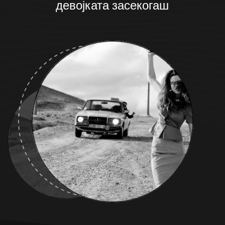
девојката засекогаш