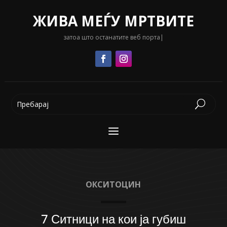
ЖИВА МЕЃУ МРТВИТЕ
затоа што останатите веб портали се
|
ОКСИТОЦИН
7 Ситници на кои ја губиш