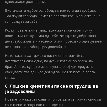
однесување долго време.
Вистинската љубов ослободува, наместо да заробува.
Таа пружи слобода, наместо ропство кое ниедна жена не
го посакува за себе.
Колку повеќе прилепуваш една жена кон себе, толку
повеќе таа се одлепува од тебе. Девојките добро знаат
дека љубомората и насилното или посесивно однесување
не се знак на љубов, туку довербата е.
Исто така, знаат дека со вистинскиот маж ќе се
чувствуваат слободно, па дури и кога се во врска или
брак. А доколку не го исполнувате овој критериум, не
очекувајте таа да биде дел од вашиот живот на долга
стаза.
6. Лош си в кревет или пак не се трудиш да
ја задоволиш
Повеќето мажи се познати по тоа дека се грижат само за
сопственото задоволство в кревет.