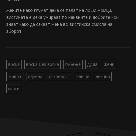
Жените иако глумат дека се палат на лоши момци,
вистината е дека умираат по наивните и добрите кои
знаат како да сакаат жена во вистинска смисла на
зборот.
врска
врска без врска
губење
душа
жени
живот
иднина
искреност
клише
лекции
мажи