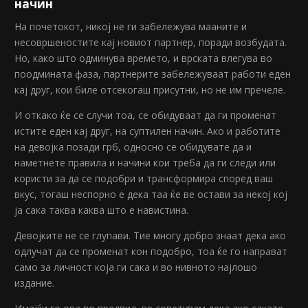
начин
На почетокот, никој не ги забележува мааните и
несовршеностите кај новиот партнер, поради возбудата.
Но, како што одминува времето, и врската влегува во
поодмината фаза, партнерите забележуваат работи еден
кај друг, кои биле отсекогаш присутни, но не им пречеле.
И откако ќе се случи тоа, се обидуваат да ги променат
истите еден кај друг, на суптилен начин. Ако и работите
на девојка позади грб, односно се обидувате да и
наметнете правила и начини кои треба да ги следи или
користи за да се подобри и трансформира според ваш
вкус, тогаш неспорно е дека таа ќе ве остави за некој кој
ја сака таква каква што е навистина.
Девојките не се глупави. Тие многу добро знаат дека ако
одлучат да се променат кон подобро, тоа ќе го направат
само за личност која ги сака и во нивното најлошо
издание.