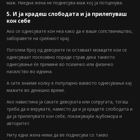
маж. Ниедна жена не поднесува маж кој ја потценува.
5. И ја крадеш слободата и ја прилепуваш
кон себе
Ако се однесувате кон неа како да е ваше сопствеништво,
заборавете на среќниот крај.
Поголем број од девојките ги оставаат момците кои се
однесуваат посесивно поради страв дека таквото
однесување ќе премине во психичко или физичко
насилство во иднина.
А сите знаеме колку е популарно ваквото однесување кај
мажите во денешно време.
Ако навистина ја сакате девојката или сопругата, тогаш
треба да и верувате, наместо да и ја крадете слободата и
да ја прилепувате кон себе, покажувајќи љубомора и
авторитет.
Ниту една жена нема да ве поднесува со такво