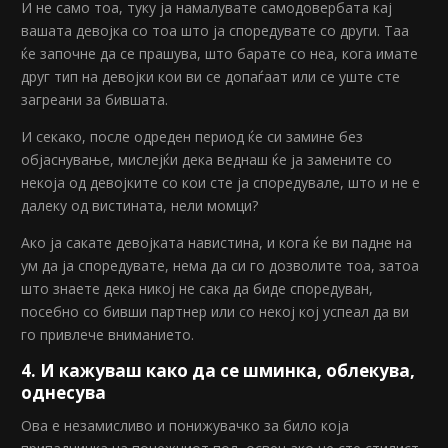
И не само тоа, туку ја намалувате самодовербата кај
вашата девојка со тоа што ја споредувате со други. Таа
ќе започне да се прашува, што барате со неа, кога имате
друг тип на девојки кои ви се допаѓаат или се уште сте
загреани за бившата.
И секако, после одреден период ќе си замине без
објаснување, мислејќи дека веднаш ќе ја замените со
некоја од девојките со кои сте ја споредувале, што и не е
далеку од вистината, нели момци?
Ако ја сакате девојката навистина, и кога ќе ви падне на
ум да ја споредувате, нема да си го дозволите тоа, затоа
што знаете дека никој не сака да биде споредуван,
посебно со бивши партнер или со некој кој успеал да ви
го привлече вниманието.
4. И кажуваш како да се шминка, облекува,
однесува
Ова е незамисливо и понижувачко за било која