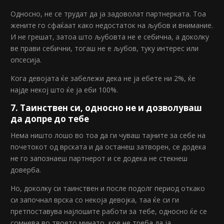
Односно, не се трудат да ја задоволат партнерката. Тоа
жените го сфаќаат како недостаток на љубов и внимание.
И не грешат, затоа што љубовта не е себична, а доколку
ве прави себични, тогаш не е љубов, туку интерес или
опсесија.
Кога девојата ќе забележи дека не ја ебете ни 2%, ќе
најде некој што ќе ја еби 100%.
7. Таинствен си, односно не и дозволуваш
да допре до тебе
Нема ништо лошо во тоа да ги чуваш тајните за себе на
почетокот од врската и да останеш затворен, се додека
не го запознаеш партнерот и се додека не стекнеш
доверба.
Но, доколку си таинствен и после подолг период откако
си започнал врска со некоја девојка, таа ќе си ги
претпоставува најлошите работи за тебе, односно ќе се
сомнева во твоето минато, кое не треба да ја