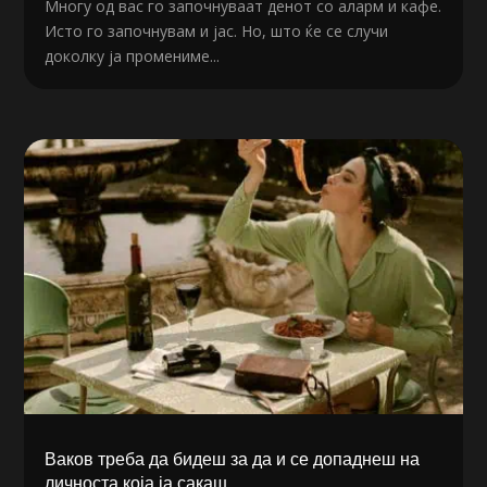
Многу од вас го започнуваат денот со аларм и кафе.
Исто го започнувам и јас. Но, што ќе се случи
доколку ја промениме...
Ваков треба да бидеш за да и се допаднеш на
личноста која ја сакаш