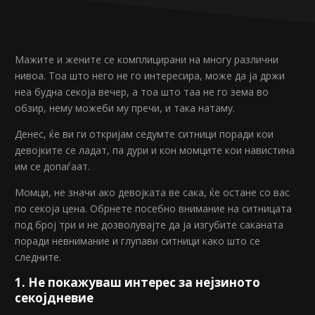
Мажите и жените се комплицирани на многу различни
нивоа. Тоа што него не го интересира, може да ја држи
неа будна секоја вечер, а тоа што таа не го зема во
обзир, нему можеби му пречи, и така натаму.
Денес, ќе ви ги откријам седумте ситници поради кои
девојките се ладат, па дури и кон момците кои навистина
им се допаѓаат.
Момци, не значи ако девојката ве сака, ќе остане со вас
по секоја цена. Обрнете посебно внимание на ситницата
под број три и не дозволувајте да ја изгубите саканата
поради невнимание и глупави ситници како што се
следните.
1. Не покажуваш интерес за нејзиното
секојдневие