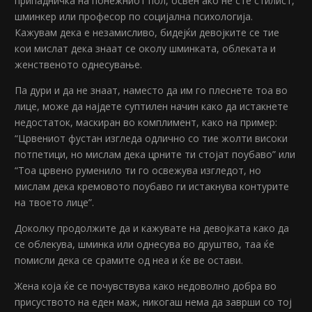
припадничка на понежниот пол, освен ако не сте стилист,
шминкер или професор по социјална психологија.
Кажувам дека е незамисливо, бидејќи девојките се тие
кои мислат дека знаат се околу шминката, облеката и
женственото однесување.
Па дури и да не знаат, наместо да им го плеснете тоа во
лице, може да најдете суптилен начин како да истакнете
недостаток, маскиран во комплимент, како на пример:
“Црвениот фустан изгледа одлично со тие жолти високи
потпетици, но мислам дека црните ти стојат поубаво” или
“Тоа црвено руменило ти го освежува изгледот, но
мислам дека кремовото поубаво ги истакнува контурите
на твоето лице”.
Доколку продолжите да и кажувате на девојката како да
се облекува, шминка или однесува во друштво, таа ќе
помисли дека се срамите од неа и ќе ве остави.
Жена која ќе се почувствува како недоволно добра во
присуството на еден маж, никогаш нема да заврши со тој