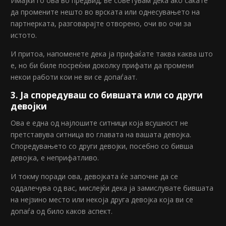
Имајќи го ова во предвид, ве советувам дека ако сакате
да промените нешто во врската или однесувањето на
партнерката, разговарајте отворено, очи во очи за
истото.
И притоа, напоменете дека ја прифаќате таква каква што
е, но би биле посреќни доколку прифати да промени
некои работи кои не ви се допаѓаат.
3. Ја споредуваш со бившата или со други
девојки
Ова е една од најлошите ситници која всушност не
претставува ситница во главата на вашата девојка.
Споредувањето со други девојки, посебно со бивша
девојка, е неприфатливо.
И токму поради ова, девојката ќе започне да се
оддалечува од вас, мислејќи дека ја замислувате бившата
на нејзино место или некоја друга девојка која ви се
допаѓа од било каков аспект.