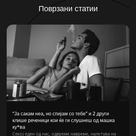
Поврзани статии
“Ја сакам неа, но спијам со тебе” и 2 други
клише реченици кои ќе ги слушнеш од машка
ку*ва
Секој еден од нас, одвреме навреме, налетува на