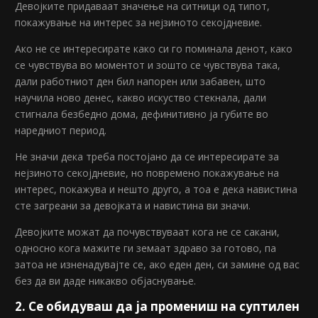
Девојките придаваат значење на ситници од типот,
покажување на интерес за нејзиното секојдневие.
Ако не се интересирате како си го поминала денот, како
се чувствува во моментот и зошто се чувствува така,
дали работниот ден бил напорен или забавен, што
научила ново денес, какво искуство стекнала, дали
стигнала безбедно дома, дефинитивно ја губите во
наредниот период.
Не значи дека треба постојано да се интересирате за
нејзиното секојдневие, но повремено покажување на
интерес, покажува и нешто друго, а тоа е дека навистина
сте загреани за девојката и навистина ви значи.
Девојките можат да почувствуваат кога не се сакани,
односно кога мажите ги земаат здраво за готово, па
затоа не изненадувајте се, ако еден ден, си замине од вас
без да ви даде никакво објаснување.
2. Се обидуваш да ја промениш на суптилен