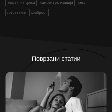
пластична среќа
самоактуелизација
секс
созревање
храброст
Поврзани статии