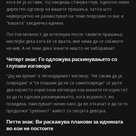
кога ќе ја остави, тој наеднаш станува глув, односно нема
директен одговор на вашите прашања, затоа што
најверојатно не размислувал на теми поврзани со вас и
“вашата” заедничка иднина.
Постои можност да исчезнува после таквите прашања,
мислејќи дека кога ќе се врати, вие нема да се сеќавате
на нив. А не знае дека жените ништо не забораваат.
Четврт знак: Го одложува раскинувањето со
глупави изговори
“Дај ми време” е легендарниот изговор. “Не сакам да ја
повредам” и “се плашам да не се самоповреди” се уште
два најчесто користени изговори кои мажите ги користат
за да го одложи раскинувањето, кога всушност, во
позадина, смислуваат начин како да ве откачат и да си го
продолжи “среќниот” живот со својата девојка.
Петти знак: Ви раскажува планови за иднината
во кои не постоите