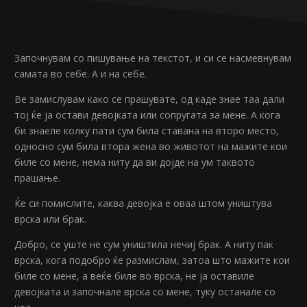
Започнувам со пишување на текстот, и си се насмевнувам
самата во себе. А и на себе.
Ве замислувам како се прашувате, од каде знае таа дали
тој ќе ја остави девојката или сопругата за мене. А кога
би знаеле колку пати сум била ставана на второ место,
односно сум била втора жена во животот на мажите кои
биле со мене, нема ниту да ви дојде на ум таквото
прашање.
Ќе си помислите, каква девојка е оваа штом уништува
врска или брак.
Добро, се уште не сум уништила нечиј брак. А ниту пак
врска, кога подобро ќе размислам, затоа што мажите кои
биле со мене, а веќе биле во врска, не ја оставиле
девојката и започнале врска со мене, туку останале со