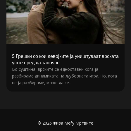
5 Грешки со кои девојките ја уништуваат врската
уште пред да започне
Во суштина, врските се едноставни кога ја
разбираме динамиката на љубовната игра. Но, кога
не ја разбираме, може да се...
© 2026 Жива Меѓу Мртвите