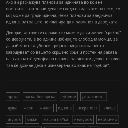
Ако ви раскажува планови за иднината во кои не
постоите, тоа значи дека не гледа на вас како на некој со
кој може да гради иднина. Нема планови за заедничка
иднина, затоа што не планира да и раскине на девојката.
Девојки, оставете го ваквото момче да си живее “среќно”
со девојката, а во иднина избирајте слободни момци, за
да избегнете љубовни тријаголници кои најчесто
завршуваат со вашето скршено срце и прстен на раката
на “саканата” девојка на вашиот заеднички дечко, откако
таа ќе дознае дека е изневерена во знак на “љубов”.
врска
врска без врска
губење
дволичност
душа
жени
живот
иднина
искреност
клише
љубов
мажи
машка пи*ка
нељубов
необично