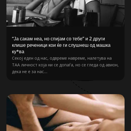
“Ја сакам неа, но спијам со тебе” и 2 други
клише реченици кои ќе ги слушнеш од машка
ку*ва
Секој еден од нас, одвреме навреме, налетува на
ТАА личност која ни се допаѓа, но се гледа од авион,
дека не е за нас....