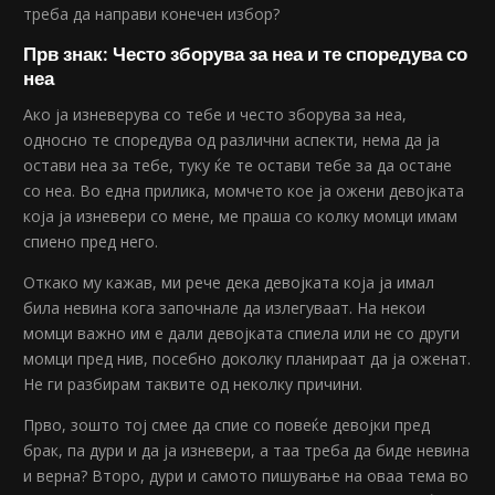
треба да направи конечен избор?
Прв знак: Често зборува за неа и те споредува со
неа
Ако ја изневерува со тебе и често зборува за неа,
односно те споредува од различни аспекти, нема да ја
остави неа за тебе, туку ќе те остави тебе за да остане
со неа. Во една прилика, момчето кое ја ожени девојката
која ја изневери со мене, ме праша со колку момци имам
спиено пред него.
Откако му кажав, ми рече дека девојката која ја имал
била невина кога започнале да излегуваат. На некои
момци важно им е дали девојката спиела или не со други
момци пред нив, посебно доколку планираат да ја оженат.
Не ги разбирам таквите од неколку причини.
Прво, зошто тој смее да спие со повеќе девојки пред
брак, па дури и да ја изневери, а таа треба да биде невина
и верна? Второ, дури и самото пишување на оваа тема во