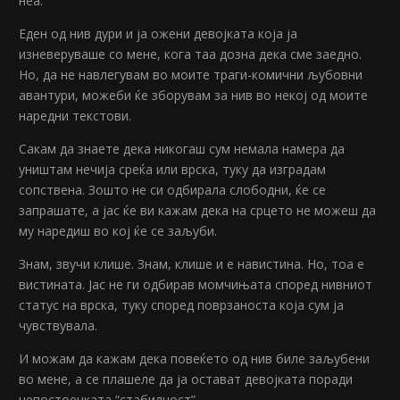
неа.
Еден од нив дури и ја ожени девојката која ја
изневеруваше со мене, кога таа дозна дека сме заедно.
Но, да не навлегувам во моите траги-комични љубовни
авантури, можеби ќе зборувам за нив во некој од моите
наредни текстови.
Сакам да знаете дека никогаш сум немала намера да
уништам нечија среќа или врска, туку да изградам
сопствена. Зошто не си одбирала слободни, ќе се
запрашате, а јас ќе ви кажам дека на срцето не можеш да
му наредиш во кој ќе се заљуби.
Знам, звучи клише. Знам, клише и е навистина. Но, тоа е
вистината. Јас не ги одбирав момчињата според нивниот
статус на врска, туку според поврзаноста која сум ја
чувствувала.
И можам да кажам дека повеќето од нив биле заљубени
во мене, а се плашеле да ја остават девојката поради
непостоечката “стабилност”.