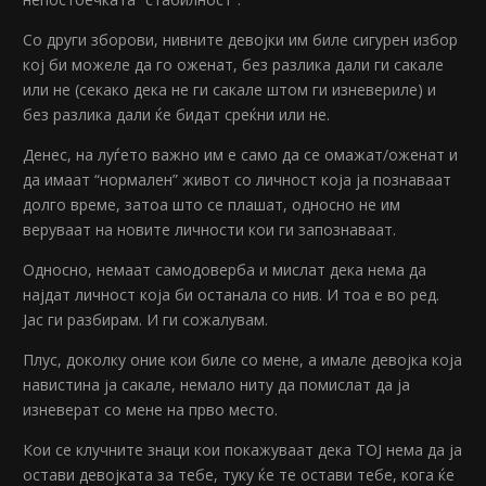
Со други зборови, нивните девојки им биле сигурен избор
кој би можеле да го оженат, без разлика дали ги сакале
или не (секако дека не ги сакале штом ги изневериле) и
без разлика дали ќе бидат среќни или не.
Денес, на луѓето важно им е само да се омажат/оженат и
да имаат “нормален” живот со личност која ја познаваат
долго време, затоа што се плашат, односно не им
веруваат на новите личности кои ги запознаваат.
Односно, немаат самодоверба и мислат дека нема да
најдат личност која би останала со нив. И тоа е во ред.
Јас ги разбирам. И ги сожалувам.
Плус, доколку оние кои биле со мене, а имале девојка која
навистина ја сакале, немало ниту да помислат да ја
изневерат со мене на прво место.
Кои се клучните знаци кои покажуваат дека ТОЈ нема да ја
остави девојката за тебе, туку ќе те остави тебе, кога ќе