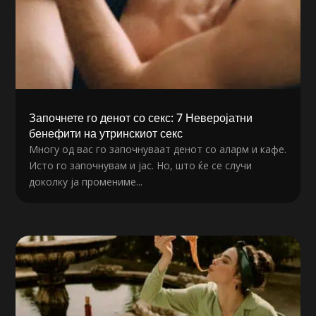
Започнете го денот со секс: 7 Неверојатни
бенефити на утринскиот секс
Многу од вас го започнуваат денот со аларм и кафе.
Исто го започнувам и јас. Но, што ќе се случи
доколку ја промениме...