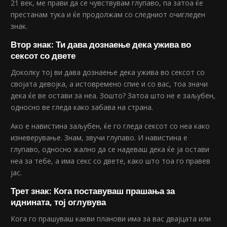
21 век, ме прави да се чувствувам глупаво, па затоа ќе
престанам тука и ќе продолжам со следниот очигледен
знак.
Втор знак: Ти дава дознаење дека ужива во
сексот со двете
Доколку тој ви дава дознаење дека ужива во сексот со
својата девојка, а истовремено спие и со вас, тоа значи
дека ќе ве остави за неа. Зошто? Затоа што не е заљубен,
односно ве гледа како забава на страна.
Ако е навистина заљубен, ќе го гледа сексот со неа како
изневерување. Знам, звучи глупаво. И навистина е
глупаво, односно жално да се надеваш дека ќе ја остави
неа за тебе, а има секс со двете, како што тоа го правев
јас.
Трет знак: Кога поставуваш прашања за
иднината, тој оглувува
Кога го прашуваш какви планови има за вас двајцата или