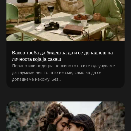
Ваков треба да бидеш за да и се допаднеш на
личноста која ја сакаш
Порано или подоцна во животот, сите одлучуваме
да глумиме нешто што не сме, само за да се
допаднеме некому. Без...