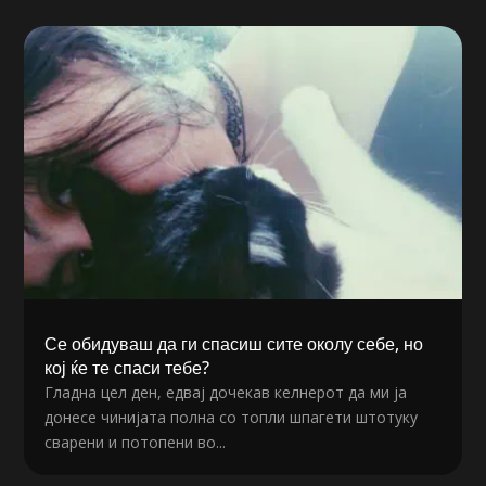
Се обидуваш да ги спасиш сите околу себе, но
кој ќе те спаси тебе?
Гладна цел ден, едвај дочекав келнерот да ми ја
донесе чинијата полна со топли шпагети штотуку
сварени и потопени во...