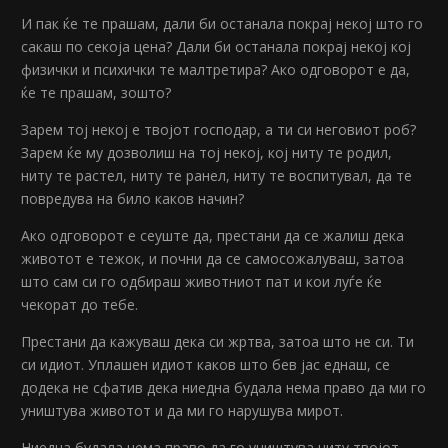
И пак ќе те прашам, дали би останала покрај некој што го
сакаш по секоја цена? Дали би останала покрај некој кој
физички и психички те малтретира? Ако одговорот е да,
ќе те прашам, зошто?
Зарем тој некој е твојот господар, а ти си неговиот роб?
Зарем ќе му дозволиш на тој некој, кој ниту те родил,
ниту те растел, ниту те ранел, ниту те воспитувал, да те
повредува на било каков начин?
Ако одговорот е сеуште да, престани да се жалиш дека
животот е тежок, и почни да се самосожалуваш, затоа
што сам си го одбираш животниот пат и кои луѓе ќе
чекорат до тебе.
Престани да кажуваш дека си жртва, затоа што не си. Ти
си идиот. Уплашен идиот каков што бев јас еднаш, се
додека не сфатив дека ниедна будала нема право да ми го
уништува животот и да ми го нарушува мирот.
Ниедна будала нема право да го уништува ниту твојот