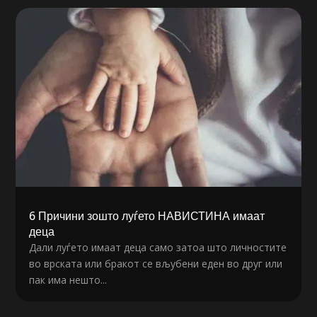
6 Причини зошто луѓето НАВИСТИНА имаат
деца
Дали луѓето имаат деца само затоа што личностите
во врската или бракот се вљубени еден во друг или
пак има нешто...