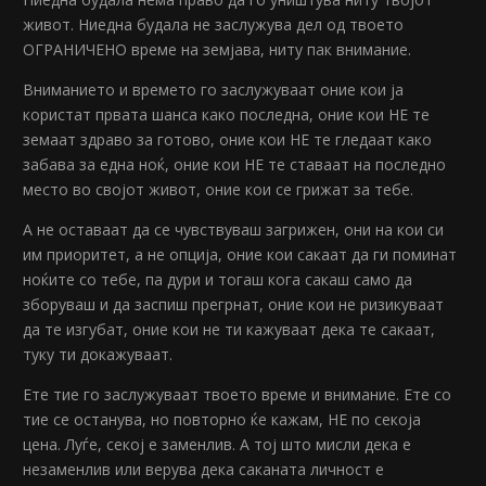
живот. Ниедна будала не заслужува дел од твоето
ОГРАНИЧЕНО време на земјава, ниту пак внимание.
Вниманието и времето го заслужуваат оние кои ја
користат првата шанса како последна, оние кои НЕ те
земаат здраво за готово, оние кои НЕ те гледаат како
забава за една ноќ, оние кои НЕ те ставаат на последно
место во својот живот, оние кои се грижат за тебе.
А не оставаат да се чувствуваш загрижен, они на кои си
им приоритет, а не опција, оние кои сакаат да ги поминат
ноќите со тебе, па дури и тогаш кога сакаш само да
зборуваш и да заспиш прегрнат, оние кои не ризикуваат
да те изгубат, оние кои не ти кажуваат дека те сакаат,
туку ти докажуваат.
Ете тие го заслужуваат твоето време и внимание. Ете со
тие се останува, но повторно ќе кажам, НЕ по секоја
цена. Луѓе, секој е заменлив. А тој што мисли дека е
незаменлив или верува дека саканата личност е