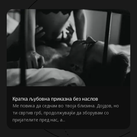
Кратка љубовна приказна без наслов
Ме повика да седнам во твоја близина. Дојдов, но
ти свртив грб, продолжувајќи да зборувам со
пријателите пред нас, а...