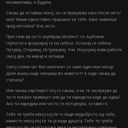
незаменлива, е будала.
Сакаш да оставиш некој, но се прашуваш како после него/
неа? Имам едноставно прашање за тебе. Како живееше
пред него/неа? Епа, исто.
Престани да си го окупираш мозокот со љубовни
глупости и фокусирај се на себеси. Осознај се себеси.
Патувај. Откривај. Истражувај. Учи. Искусувај нови работи
секој ден, па макар и ситници.
Секој голем пат бил започнат со само еден мал чекор.
Дали знаеш каде чекориш во животот? А каде сакаш да
стигнеш?
Или чекаш партнерот кој го сакаш, а не те заслужува да
ти го покаже правецот или да ти нареди на каде да одиш?
Ако ти наредува или често те потценува, остави го.
Тебе ти треба некој кој ќе го вади најдоброто од тебе,
наместо некој кој ќе ти ја вади душата. Тебе ти треба
некој кој ќе те потсетува дека си несовршено совршена,