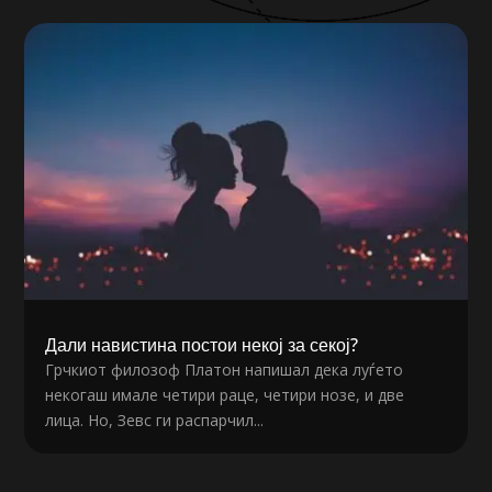
Дали навистина постои некој за секој?
Грчкиот филозоф Платон напишал дека луѓето
некогаш имале четири раце, четири нозе, и две
лица. Но, Зевс ги распарчил...