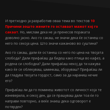
И претходно ја разработив оваа тема во текстов
10
Причини зошто жените го оставаат мажот кој го
сакаат
. Но, мислам дека не ја пренесов пораката
доволно јасно. Ако го сакаш, не значи дека ќе останеш со
него по секоја цена. Што значи кажаново во суштина?
Ако го сакаш, дали ќе останеш со него по цена на твојата
слобода? Дали прифаќаш да бидеш како птица во кафез, а
родена си слободна? Дали прифаќаш некој да ти кажува
како ќе се облекуваш, шминкаш, зборуваш? Прифаќаш ли
да гладува твојата гордост, само за да нараниш нечие
его?
Прифаќаш ли да го поминеш животот со личност која те
изневерила, и секој ден, да се прашуваш дали тоа ќе го
направи повторно, а веќе знаеш дека одговорот е
потврден?