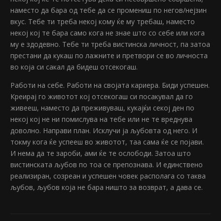
наместо да бара од тебе да се промениш по негов/нејзин
вкус. Тебе ти треба некој кому ќе му требаш, наместо
некој кој те бара само кога не знае што со себе или кога
му е здодевно. Тебе ти треба вистинска личност, па затоа
престани да кукаш по лажните и претвори се во личноста
во која си сакал да бидеш отсекогаш.
Работи на себе. Работи на својата кариера. Биди успешен.
Креирај го животот кој отсекогаш си посакувал да го
живееш, наместо да преживуваш, кукајќи секој ден по
некој кој не ни помислува на тебе или не те вреднува
доволно. Направи план. Исклучи ја љубовта од него. И
токму кога ќе успееш во животот, таа сама ќе се појави.
И нема да те зароби, ами ќе те ослободи. Затоа што
вистинската љубов по тоа се препознава. И единствено
реализиран, созреан и успешен човек располага со таква
љубов, љубов која не бара ништо за возврат, а дава се.