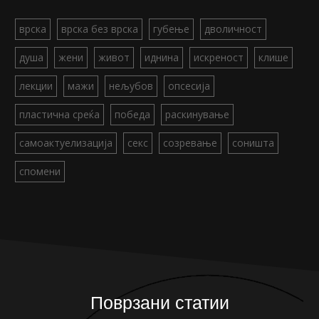
врска
врска без врска
губење
дволичност
душа
жени
живот
иднина
искреност
клише
лекции
мажи
нељубов
опсесија
пластична среќа
победа
раскинување
самоактуелизација
секс
созревање
соништа
спомени
Поврзани статии