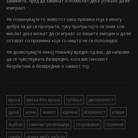
заминете, пред да заминат и помислат дека успеале да ве
изиграат.
Не поминувајте го животот како прилика која е многу
добра за да се пропушти, туку пропуштајте ги оние кои
мислат дека можат да си играат со вашите емоции и да ве
остават со празнина која со ништо не се пополнува.
Не дозволувајте некој помалку вреден од вас, да направи
да се чувствувате безвредно, кога вистинскиот
безрбетник и безвредник е самиот тој.
врска
врска без врска
губење
дволичност
душа
жени
живот
иднина
искреност
клише
љубов
самоактуелизација
созревање
спомени
среќа
човек меѓу луѓето