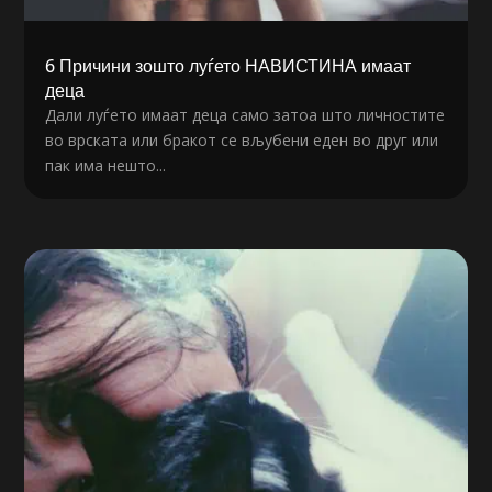
6 Причини зошто луѓето НАВИСТИНА имаат
деца
Дали луѓето имаат деца само затоа што личностите
во врската или бракот се вљубени еден во друг или
пак има нешто...