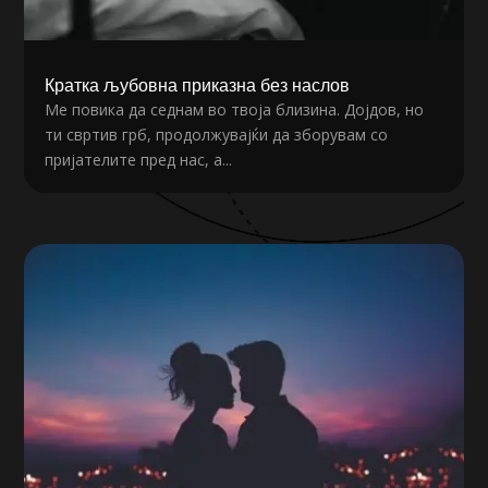
Кратка љубовна приказна без наслов
Ме повика да седнам во твоја близина. Дојдов, но
ти свртив грб, продолжувајќи да зборувам со
пријателите пред нас, а...