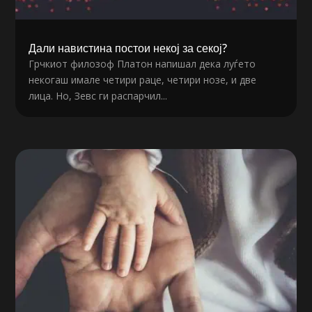
Дали навистина постои некој за секој?
Грчкиот филозоф Платон напишал дека луѓето
некогаш имале четири раце, четири нозе, и две
лица. Но, Зевс ги распарчил...