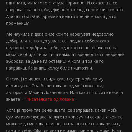
иднината, минатото станува горчливо. И секако, не се
навраќаш на него, бидејќи не можеш да промениш ништо.
А зошто би губел време на нешто кое не можеш да го
промениш?
Ме научиле и дека оние кои те нарекуват недоволно
добар или те потценуваат, се гледаат себеси како
недоволно добри за тебе, односно се потценуваат, па
мора се обидат и да ти ја намалат вредноста со невредни
зборови, за да не ги оставиш. А кога и тоа ќе го
направиш, ќе видиш колку биле ништожни.
Отсакај го човек, и види какви супер моќи си му
измислувал. Ова беше кажано од моја колешка,
авторката Марија Лозановска. Или како што сите веќе ја
знаете – “
Писателката од Лозана
”.
Кога ја прочитав реченицата, се запрашав, какви моќи
сум им измислувала на луѓето кои сум ги сакала, а кои не
можеле да ме сакаат мене, затоа што не се сакале ниту
самите себе. Сфатив дека им измислив многу моќи. Една