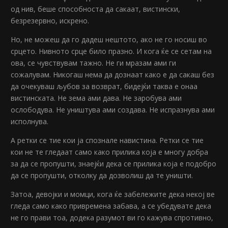
од нив, беше способноста да сакаат, вистински,
безрезервно, искрено.
Но, не можеш да го дадеш нештото, ако не го носиш во
срцето. Нивното срце било празно. И кога ќе се сетам на
ова, се чувствувам тажно. Не ги мразам ами ги
сожалувам. Никогаш нема да дознаат како е да сакаш без
да очекуваш љубов за возврат, бидејќи таква е онаа
вистинската. Не зема ами дава. Не заробува ами
ослободува. Не уништува ами создава. Не испразнува ами
исполнува.
А ретки се тие кои ја спознале навистина. Ретки се тие
кои не те гледаат само како прилика која е многу добра
за да се пропушти, знаејќи дека се прилика која е подобро
да се пропушти, отколку да дозволиш да те уништи.
Затоа, девојки и момци, кога ќе забележите дека некој ве
гледа само како привремена забава, а се убедувате дека
не го прави тоа, додека разумот ви го кажува спротивно,