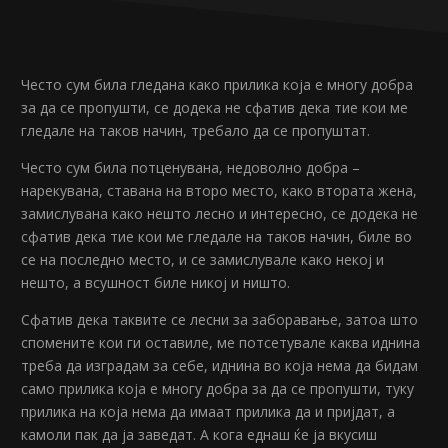
Често сум била гледана како прилика која е многу добра
за да се пропушти, се додека не сфатив дека тие кои ме
гледале на таков начин, требало да се пропуштат.
Често сум била потценувана, недоволно добра –
нарекувана, ставана на второ место, како втората жена,
замислувана како нешто лесно и интересно, се додека не
сфатив дека тие кои ме гледале на таков начин, биле во
се на последно место, и се замислувале како некој и
нешто, а всушност биле никој и ништо.
Сфатив дека таквите се лесни за заборавање, затоа што
спомените кои ги оставиле, ме потсетувале каква иднина
треба да изградам за себе, иднина во која нема да бидам
само прилика која е многу добра за да се пропушти, туку
прилика на која нема да имаат прилика да и пријдат, а
камоли пак да ја заведат. А кога еднаш ќе ја вкусиш