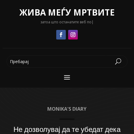
ЖИВА МЕЃУ МРТВИТЕ
затоа што останатите веб портал
|
MONIKA'S DIARY
Не дозволувај да те убедат дека