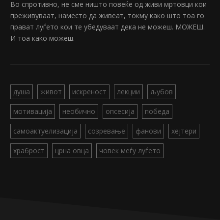
Во спротивно, не сме ништо повеќе од живи мртовци кои
преживуваат, наместо да живеат, токму како што тоа го
прават луѓето кои те убедуваат дека не можеш. МОЖЕШ.
И тоа како можеш.
душа
живот
искреност
лекции
љубов
мотивација
необично
опсесија
победа
самоактуелизација
созревање
фанови
хејтери
храброст
црна овца
човек меѓу луѓето