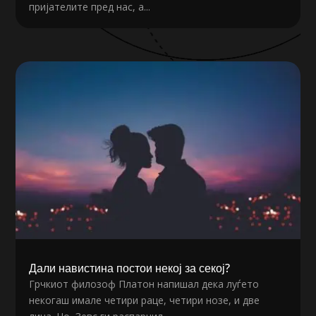
пријателите пред нас, а...
Дали навистина постои некој за секој?
Грчкиот филозоф Платон напишал дека луѓето
некогаш имале четири раце, четири нозе, и две