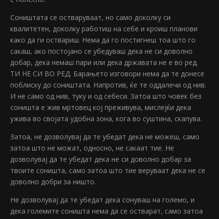
Соништата се остваруваат, но само доколку си
квалитетен, доколку работиш на себе и кроиш планови
како да ги оствариш. Нема да го постигнеш тоа што го
сакаш, ако постојано се убедуваш дека не си доволно
добар, дека немаш пари или дека државата не е во ред.
ТИ НЕ СИ ВО РЕД. Барањето изговори нема да те донесе
поблиску до соништата. Напротив, ќе те оддалечи од нив.
И не само од нив, туку и од себеси. Затоа што човек без
соништа е жив мртовец кој преживува, мислејќи дека
ужива во својата удобна зона, кога во суштина, скапува.
Затоа, не дозволувај да те убедат дека не можеш, само
затоа што не можат, односно, не сакаат тие. Не
дозволувај да те убедат дека не си доволно добар за
твоите соништа, само затоа што тие веруваат дека не се
доволно добри за ништо.
Не дозволувај да те убедат дека сонуваш на големо, и
дека големите соништа нема да се остварат, само затоа