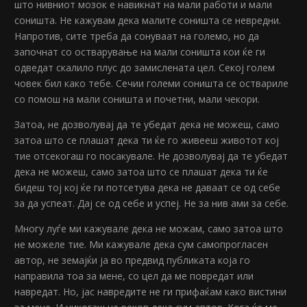
што нивниот мозок е навикнат на мали работи и мали
соништа. Не кажувам дека малите соништа се невредни.
Напротив, сите треба да сонуваат на големо, но да
започнат со остварување на мали соништа кои ќе ги
одведат скалило плус до замислената цел. Секој голем
човек бил како тебе. Сечии големи соништа се оствариле
со помош на мали соништа и почетни, мали чекори.
Затоа, не дозволувај да те убедат дека не можеш, само
затоа што се плашат дека ти ќе го живееш животот кој
тие отсекогаш го посакувале. Не дозволувај да те убедат
дека не можеш, само затоа што се плашат дека ти ќе
бидеш тој кој ќе ги потсетува дека не даваат се од себе
за да успеат. Дај се од себе и успеј. Не за нив ами за себе.
Многу луѓе ми кажувале дека не можам, само затоа што
не можеле тие. Ми кажувале дека сум самопрогласен
автор, не земајќи ја во предвид публиката која го
направила тоа за мене, со цел да ме повредат или
навредат. Но, јас навредите не ги прифаќам како вистини