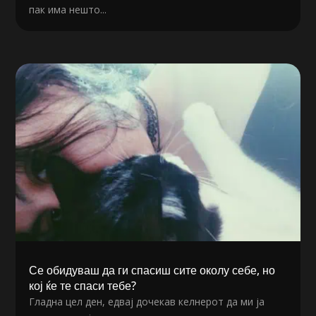
пак има нешто...
Се обидуваш да ги спасиш сите околу себе, но
кој ќе те спаси тебе?
Гладна цел ден, едвај дочекав келнерот да ми ја