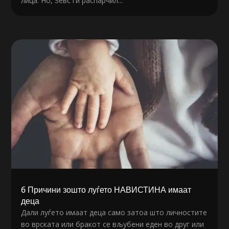
лица. Но, Зевс ги распарчил...
6 Причини зошто луѓето НАВИСТИНА имаат
деца
Дали луѓето имаат деца само затоа што личностите
во врската или бракот се вљубени еден во друг или