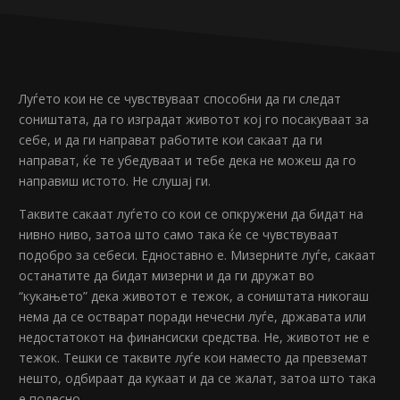
Луѓето кои не се чувствуваат способни да ги следат
соништата, да го изградат животот кој го посакуваат за
себе, и да ги направат работите кои сакаат да ги
направат, ќе те убедуваат и тебе дека не можеш да го
направиш истото. Не слушај ги.
Таквите сакаат луѓето со кои се опкружени да бидат на
нивно ниво, затоа што само така ќе се чувствуваат
подобро за себеси. Едноставно е. Мизерните луѓе, сакаат
останатите да бидат мизерни и да ги дружат во
“кукањето” дека животот е тежок, а соништата никогаш
нема да се остварат поради нечесни луѓе, државата или
недостатокот на финансиски средства. Не, животот не е
тежок. Тешки се таквите луѓе кои наместо да превземат
нешто, одбираат да кукаат и да се жалат, затоа што така
е полесно.