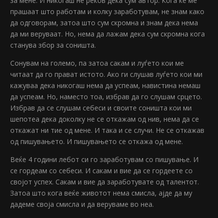
за мене. И никогаш не реков дека сум автор. Кога ќе ме
прашаат што работам и колку заработувам, не знам како
да одговорам, затоа што сум скромна и знам дека нема
да ми веруваат. Но, нема да лажам дека сум скромна кога
станува збор за соништа.
Сонувам на големо, па затоа сакам и луѓето кои ме
читаат да го прават истото. Ако ги слушав луѓето кои ми
кажуваа дека никогаш нема да успеам, навистина немаш
да успеам. Но, наместо тоа, избрав да го слушам срцето.
Избрав да се слушам себеси и своите соништа кои ми
шепотеа дека доколку не се откажам од нив, нема да се
откажат ни тие од мене. И така и се случи. Не се откажав
од пишувањето. И пишувањето се откажа од мене.
Веќе 4 години лебот си го заработувам со пишување. И
се гордеам со себеси. И сакам и вие да се гордеете со
својот успех. Сакам и вие да заработувате од талентот.
Затоа што кога веќе животот нема смисла, ајде да му
дадеме своја смисла и да веруваме во неа.