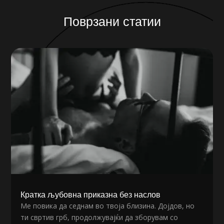
Поврзани статии
Кратка љубовна приказна без наслов
Ме повика да седнам во твоја близина. Дојдов, но
ти свртив грб, продолжувајќи да зборувам со