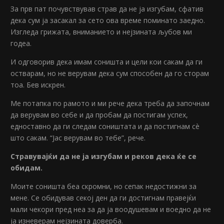
За прв пат почувствував страв да не ја изгубам, сфатив
дека сум ја засакал за сето ова време поминато заедно.
Изгледа грижата, вниманието и нејзината љубов ми
годеа.
И одговорив дека имам соништа и цели кои сакам да ги
остварам, но не верувам дека сум способен да го сторам
тоа. Бев искрен.
Ме потапка по рамото и ми рече дека треба да започнам
да верувам во себе и да пробам да постигам успех,
едноставно да ги следам соништата и да постигнам сè
што сакам. “Јас верувам во тебе”, рече.
Стравувајќи да не ја изгубам и реков дека ќе се
обидам.
Моите соништа беа скромни, но сепак недостижни за
мене. Се обидував секој ден да ги достигнам правејќи
мали чекори пред неа за да ја воодушевам и воедно да не
ја изневерам нејзината доверба.