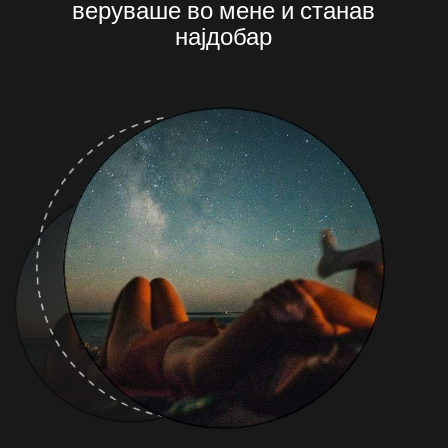
веруваше во мене и станав
најдобар