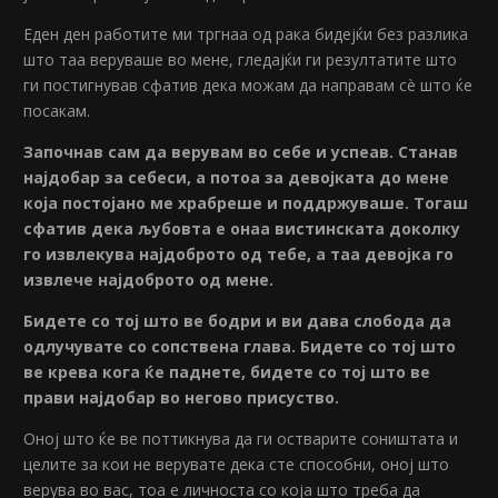
Еден ден работите ми тргнаа од рака бидејќи без разлика
што таа веруваше во мене, гледајќи ги резултатите што
ги постигнував сфатив дека можам да направам сè што ќе
посакам.
Започнав сам да верувам во себе и успеав. Станав
најдобар за себеси, а потоа за девојката до мене
која постојано ме храбреше и поддржуваше. Тогаш
сфатив дека љубовта е онаа вистинската доколку
го извлекува најдоброто од тебе, а таа девојка го
извлече најдоброто од мене.
Бидете со тој што ве бодри и ви дава слобода да
одлучувате со сопствена глава. Бидете со тој што
ве крева кога ќе паднете, бидете со тој што ве
прави најдобар во негово присуство.
Оној што ќе ве поттикнува да ги остварите соништата и
целите за кои не верувате дека сте способни, оној што
верува во вас, тоа е личноста со која што треба да