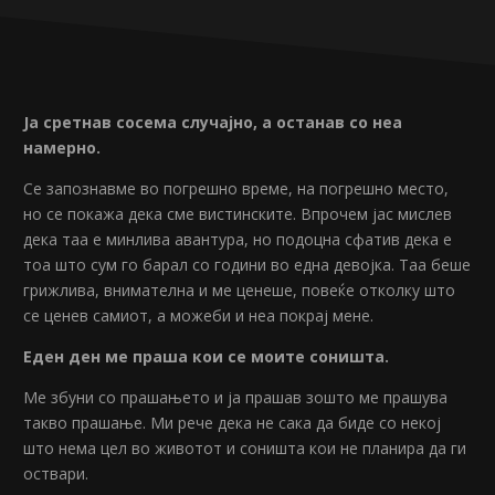
Ја сретнав сосема случајно, а останав со неа
намерно.
Се запознавме во погрешно време, на погрешно место,
но се покажа дека сме вистинските. Впрочем јас мислев
дека таа е минлива авантура, но подоцна сфатив дека е
тоа што сум го барал со години во една девојка. Таа беше
грижлива, внимателна и ме ценеше, повеќе отколку што
се ценев самиот, а можеби и неа покрај мене.
Еден ден ме праша кои се моите соништа.
Ме збуни со прашањето и ја прашав зошто ме прашува
такво прашање. Ми рече дека не сака да биде со некој
што нема цел во животот и соништа кои не планира да ги
оствари.