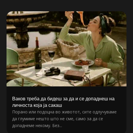
Ваков треба да бидеш за да и се допаднеш на
личноста која ја сакаш
Порано или подоцна во животот, сите одлучуваме
да глумиме нешто што не сме, само за да се
допаднеме некому. Без...