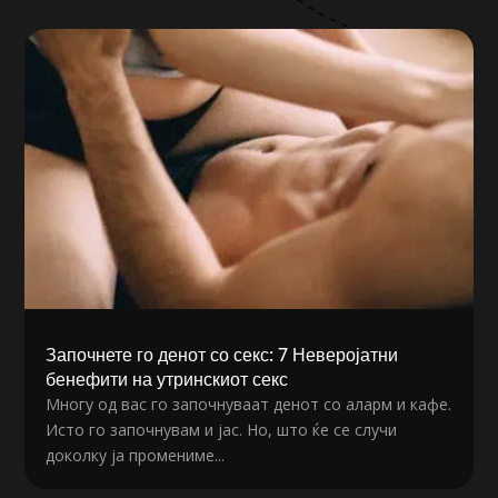
Започнете го денот со секс: 7 Неверојатни
бенефити на утринскиот секс
Многу од вас го започнуваат денот со аларм и кафе.
Исто го започнувам и јас. Но, што ќе се случи
доколку ја промениме...