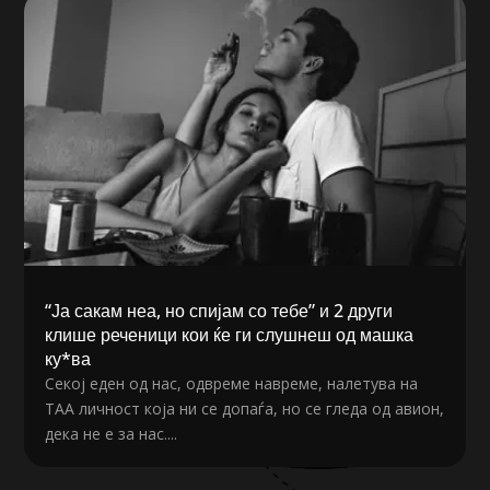
“Ја сакам неа, но спијам со тебе” и 2 други
клише реченици кои ќе ги слушнеш од машка
ку*ва
Секој еден од нас, одвреме навреме, налетува на
ТАА личност која ни се допаѓа, но се гледа од авион,
дека не е за нас....