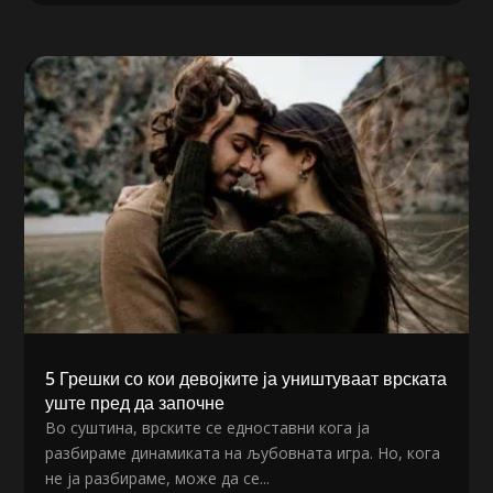
5 Грешки со кои девојките ја уништуваат врската
уште пред да започне
Во суштина, врските се едноставни кога ја
разбираме динамиката на љубовната игра. Но, кога
не ја разбираме, може да се...