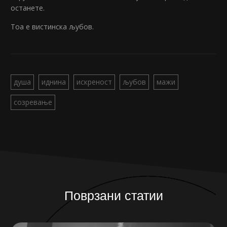
останете.
Тоа е вистинска љубов.
душа
иднина
искреност
љубов
мажи
созревање
Поврзани статии