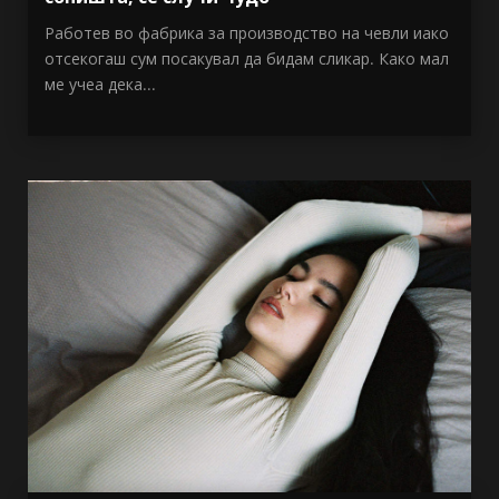
Работев во фабрика за производство на чевли иако
отсекогаш сум посакувал да бидам сликар. Како мал
ме учеа дека...