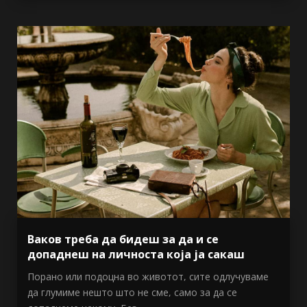
Ваков треба да бидеш за да и се
допаднеш на личноста која ја сакаш
Порано или подоцна во животот, сите одлучуваме
да глумиме нешто што не сме, само за да се