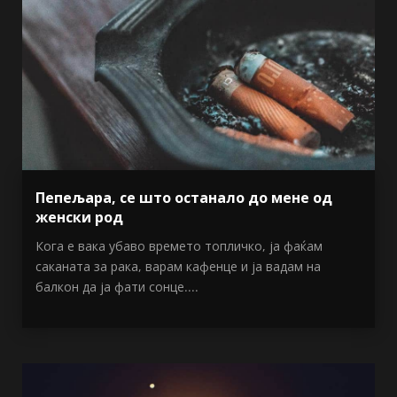
Пепељара, се што останало до мене од
женски род
Кога е вака убаво времето топличко, ја фаќам
саканата за рака, варам кафенце и ја вадам на
балкон да ја фати сонце....