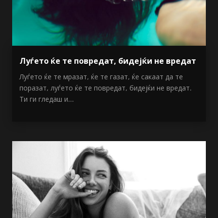
Луѓето ќе те повредат, бидејќи не вредат
Луѓето ќе те мразат, ќе те газат, ќе сакаат да те
поразат, луѓето ќе те повредат, бидејќи не вредат.
Ти ги гледаш и...