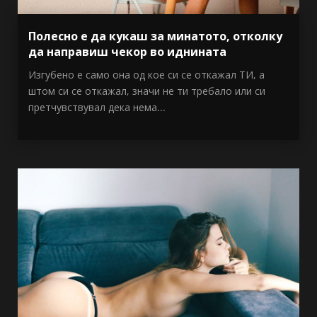
Полесно е да кукаш за минатото, отколку
да направиш чекор во иднината
Изгубено е само она од кое си се откажал ТИ, а
штом си се откажал, значи не ти требало или си
претчувствувал дека нема...