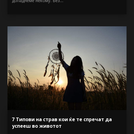
допаднеме некому. Без...
7 Типови на страв кои ќе те спречат да
успееш во животот