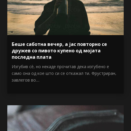
Беше саботна вечер, а јас повторно се
дружев со пивото купено од мојата
последна плата
Изгубив сè, но некаде прочитав дека изгубено е
само она од кое што си се откажал ти. Фрустриран,
завлегов во...