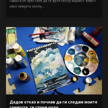
самата ќе престане да се врти околу вашиот живот
како земјата околу...
Дадов отказ и почнав да ги следам моите
соништа, се случи чудо