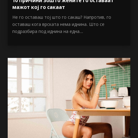
10 Причини зошто жените го оставаат
мажот кој го сакаат
Не го оставаш тој што го сакаш? Напротив, го
оставаш кога врската нема иднина. Што се
подразбира под иднина на една...