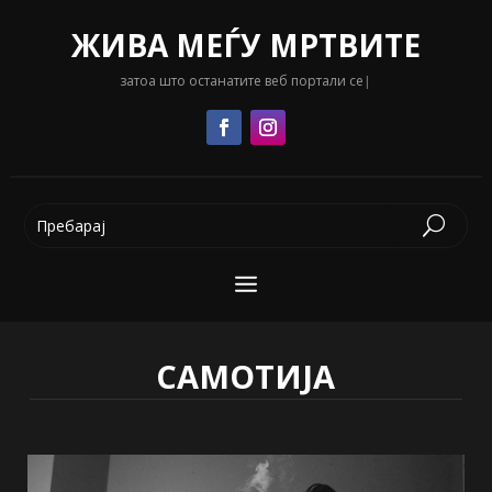
ЖИВА МЕЃУ МРТВИТЕ
затоа што останатите веб портали се сè уште кл
|
САМОТИЈА