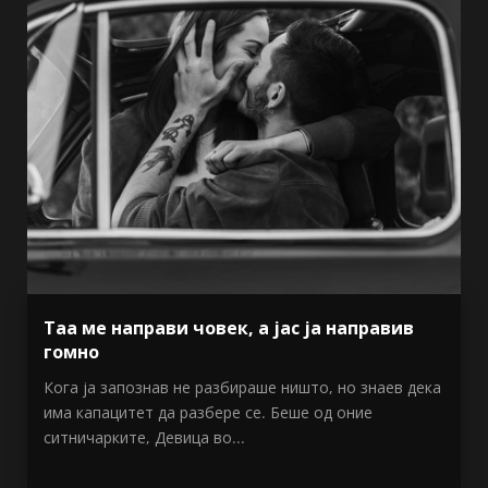
Таа ме направи човек, а јас ја направив
гомно
Кога ја запознав не разбираше ништо, но знаев дека
има капацитет да разбере се. Беше од оние
ситничарките, Девица во...