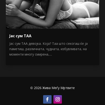
Јас сум ТАА
Јас сум ТАА девојка. Која? Таа што секогаш ќе ја
паметиш, различната, чудната, избувливата, на
моменти многу смирена,...
© 2026 Жива Меѓу Мртвите