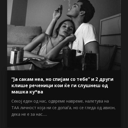
“Ја сакам неа, но спијам со тебе” и 2 други
клише реченици кои ќе ги слушнеш од
машка ку*ва
Секој еден од нас, одвреме навреме, налетува на
ТАА личност која ни се допаѓа, но се гледа од авион,
дека не е за нас....