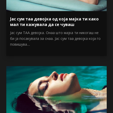
Јас сум таа девојка од која мајка ти како
мал ти кажувала да се чуваш
Јас сум ТАА девојка. Онаа што мајка ти никогаш не
би ја посакувала за снаа. Јас сум таа девојка која го
повишува...